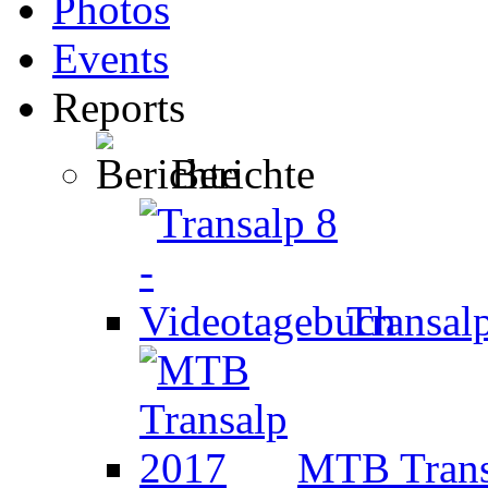
Photos
Events
Reports
Berichte
Transal
MTB Trans