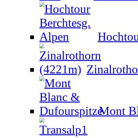
Hochtou
Zinalroth
Mont Bl