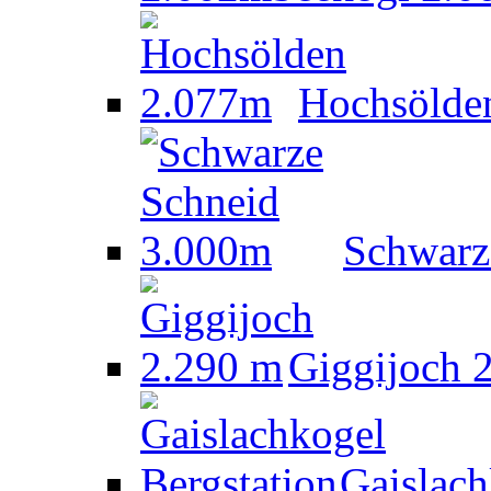
Hochsölde
Schwarz
Giggijoch 
Gaislach