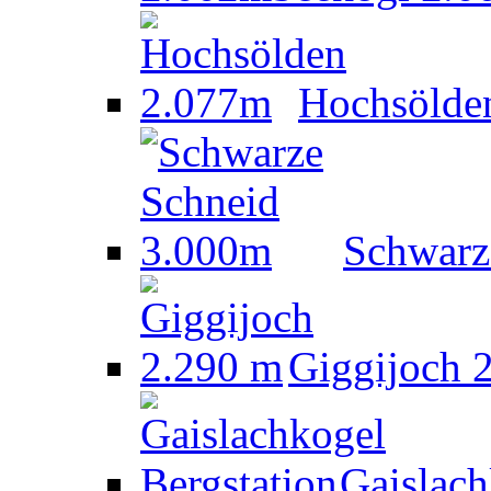
Hochsölde
Schwarz
Giggijoch 
Gaislach