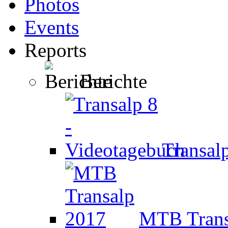
Photos
Events
Reports
Berichte
Transal
MTB Trans