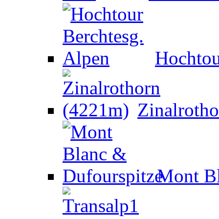
Hochtou
Zinalroth
Mont Bl