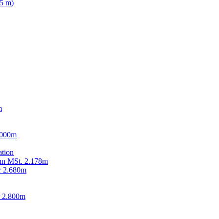
95 m)
m
.000m
ation
hn MSt. 2.178m
r 2.680m
r 2.800m