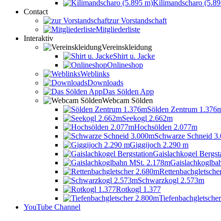
Kilimandscharo (5.8
Contact
zur Vorstandschaft
Mitgliederliste
Interaktiv
Vereinskleidung
Shirt u. Jacke
Onlineshop
Weblinks
Downloads
Das Sölden App
Webcam Sölden
Sölden Zentrum 1.376
Seekogl 2.662m
Hochsölden 2.077m
Schwarze Schneid 3
Giggijoch 2.290 m
Gaislachkogel Bergst
Gaislachkoglba
Rettenbachgletsche
Schwarzkogl 2.573m
Rotkogl 1.377
Tiefenbachgletsche
YouTube Channel