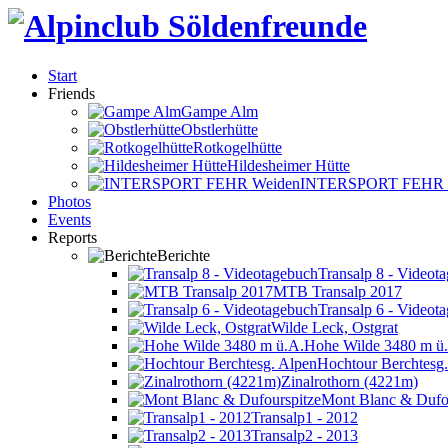
Start
Friends
Gampe Alm
Obstlerhütte
Rotkogelhütte
Hildesheimer Hütte
INTERSPORT FEHR 
Photos
Events
Reports
Berichte
Transalp 8 - Videot
MTB Transalp 2017
Transalp 6 - Videot
Wilde Leck, Ostgrat
Hohe Wilde 3480 m ü
Hochtour Berchtesg
Zinalrothorn (4221m)
Mont Blanc & Dufo
Transalp1 - 2012
Transalp2 - 2013