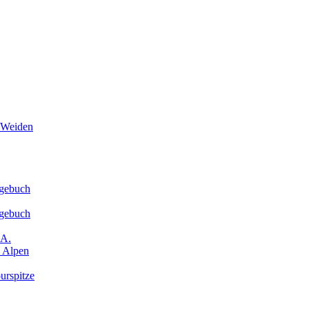
Weiden
agebuch
agebuch
.A.
. Alpen
urspitze