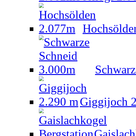
Hochsölde
Schwarz
Giggijoch 
Gaislach