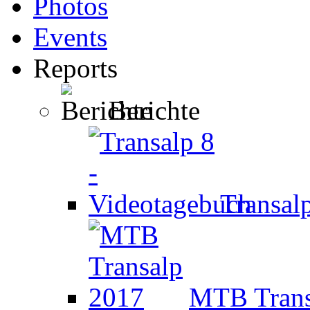
Photos
Events
Reports
Berichte
Transal
MTB Trans