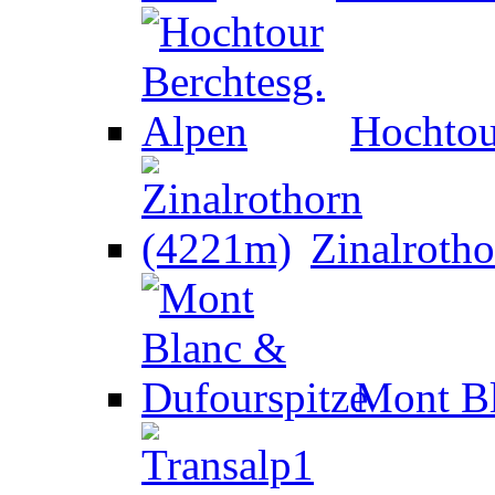
Hochtou
Zinalroth
Mont Bl