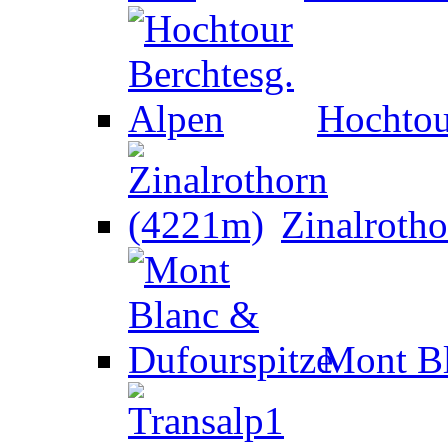
Hochtou
Zinalroth
Mont Bl