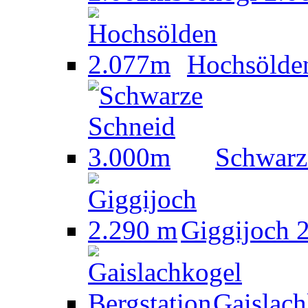
Hochsölde
Schwarz
Giggijoch 
Gaislach