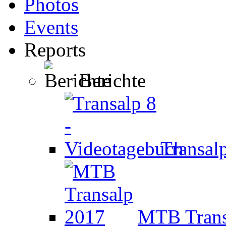
Photos
Events
Reports
Berichte
Transal
MTB Trans